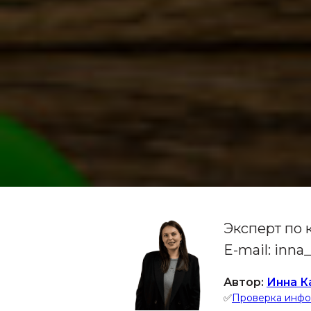
Эксперт по
E-mail: inn
Автор:
Инна К
✅
Проверка инф