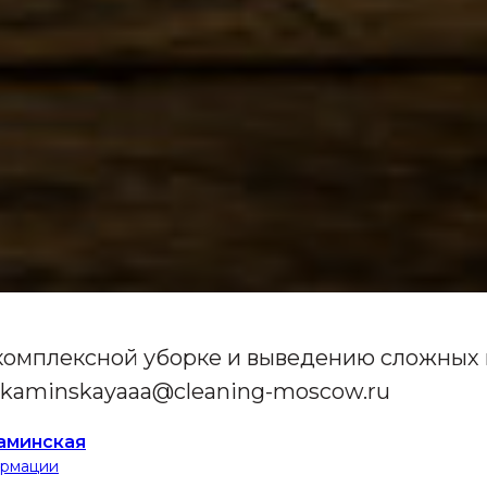
 комплексной уборке и выведению сложных
a_kaminskayaaa@cleaning-moscow.ru
аминская
ормации