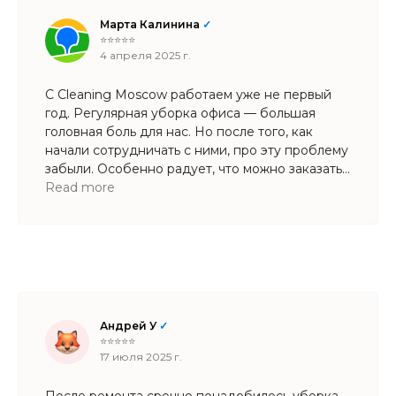
Марта Калинина
✓
⭐⭐⭐⭐⭐
4 апреля 2025 г.
С Cleaning Moscow работаем уже не первый
год. Регулярная уборка офиса — большая
головная боль для нас. Но после того, как
начали сотрудничать с ними, про эту проблему
забыли. Особенно радует, что можно заказать
и генеральную уборку, и мытье фасадов.
Read more
Андрей У
✓
⭐⭐⭐⭐⭐
17 июля 2025 г.