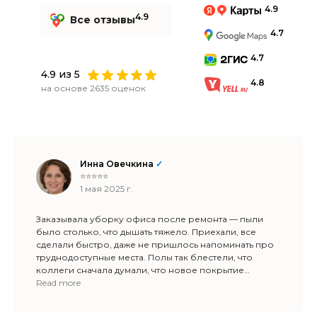
4.9
4.9
Все отзывы
4.7
4.7
4.9 из 5
4.8
на основе 2635 оценок
Инна Овечкина
✓
⭐⭐⭐⭐⭐
1 мая 2025 г.
Заказывала уборку офиса после ремонта — пыли
было столько, что дышать тяжело. Приехали, все
сделали быстро, даже не пришлось напоминать про
труднодоступные места. Полы так блестели, что
коллеги сначала думали, что новое покрытие
положили 😄. Теперь договариваемся
Read more
на регулярную уборку — удобно, что можно
подстроить график под рабочий процесс.