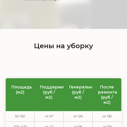
Цены на уборку
Площадь
Поддерживающая
Генеральная
После
(м2)
(руб /
(руб /
ремонта
м2)
м2)
(руб /
м2)
50-150
от 47
от 126
от 136
200-400
от 40
от 96
от 119