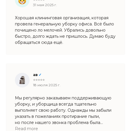
31 мая 2025 г.
Хорошая клининговая организация, которая
провела генеральную уборку офиса. Всё было
почищено ло мелочей. Убрались довольно
быстро, долго ждать не пришлось. Думаю буду
обращаться сюда ещё.
ав
✓
⭐⭐⭐⭐⭐
18 июля 2025 г.
Мы регулярно заказываем поддерживающую
уборку, и уборщица всегда тщательно
выполняет свою работу. Однажды мы забыли
указать в пожеланиях протирание пыли,
но после нашего звонка проблема была
оперативно решена. Перед уборкой
Read more