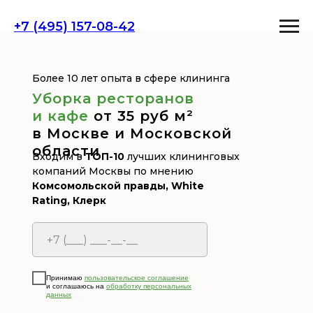
+7 (495) 157-08-42
Более 10 лет опыта в сфере клининга
Уборка ресторанов
и кафе
от 35 руб м²
в Москве и Московской
области
Входим в
ТОП-10
лучших клининговых
компаний Москвы по мнению
Комсомольской правды, White
Rating, Клерк
Принимаю
пользовательское соглашение
и соглашаюсь на
обработку персональных
данных