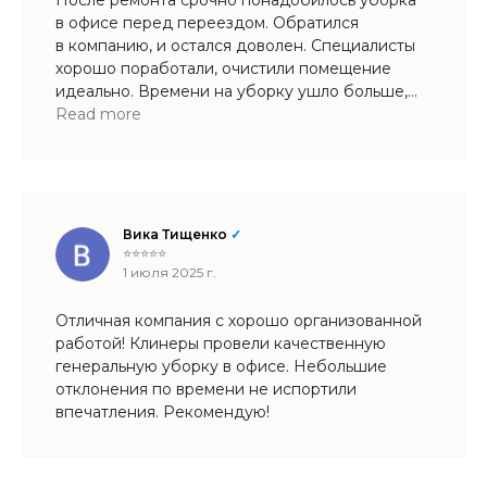
После ремонта срочно понадобилось уборка
в офисе перед переездом. Обратился
в компанию, и остался доволен. Специалисты
хорошо поработали, очистили помещение
идеально. Времени на уборку ушло больше,
чем думал, но результат порадовал.
Read more
Вика Тищенко
✓
⭐⭐⭐⭐⭐
1 июля 2025 г.
Отличная компания с хорошо организованной
работой! Клинеры провели качественную
генеральную уборку в офисе. Небольшие
отклонения по времени не испортили
впечатления. Рекомендую!