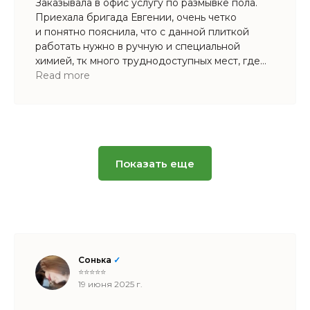
Заказывала в офис услугу по размывке пола.
Приехала бригада Евгении, очень четко
и понятно пояснила, что с данной плиткой
работать нужно в ручную и специальной
химией, тк много труднодоступных мест, где
ротор не достанет. Быстро и качественно все
Read more
сделали, результат поразил, руководство
довольно. Спасибо!
Показать еще
Сонька
✓
⭐⭐⭐⭐⭐
19 июня 2025 г.