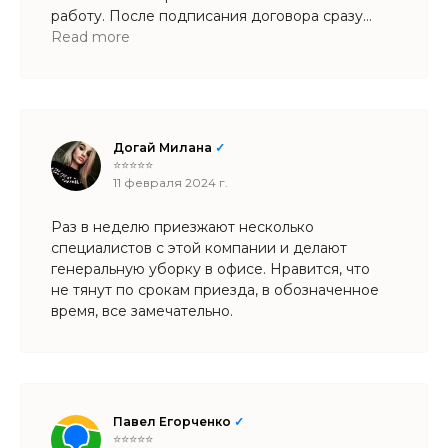
работу. После подписания договора сразу
сделали генеральную уборку, включая
Read more
вентиляционные решетки. Окна
в переговорной мыли тщательно результат
отличный.
Догай Милана
✓
⭐⭐⭐⭐⭐
11 февраля 2024 г.
Раз в неделю приезжают несколько
специалистов с этой компании и делают
генеральную уборку в офисе. Нравится, что
не тянут по срокам приезда, в обозначенное
время, все замечательно.
​Павел Егорченко
✓
⭐⭐⭐⭐⭐