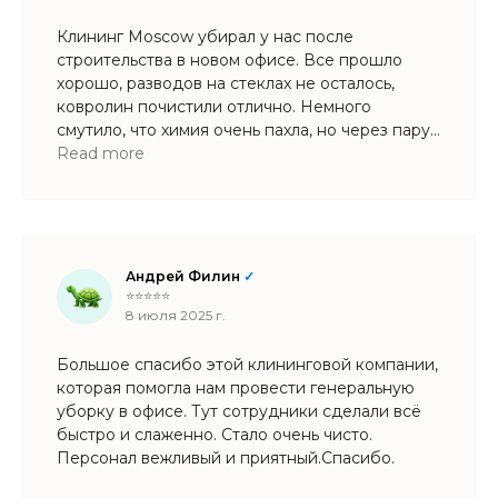
Клининг Moscow убирал у нас после
строительства в новом офисе. Все прошло
хорошо, разводов на стеклах не осталось,
ковролин почистили отлично. Немного
смутило, что химия очень пахла, но через пару
часов запах выветрился. Со всем справились
Read more
хорошо.
Андрей Филин
✓
⭐⭐⭐⭐⭐
8 июля 2025 г.
Большое спасибо этой клининговой компании,
которая помогла нам провести генеральную
уборку в офисе. Тут сотрудники сделали всё
быстро и слаженно. Стало очень чисто.
Персонал вежливый и приятный.Спасибо.