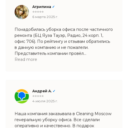
Агрипина
✓
⭐⭐⭐⭐⭐
6 марта 2025 г.
Понадобилась уборка офиса после частичного
ремонта (БЦ Яуза Тауэр, Радио, 24 корп. 1,
офис 706). По рейтингу и отзывам обратились
в данную компанию и не пожалели.
Представитель компании провёл
предварительный осмотр помещения
Read more
и материала поверхностей, которым
требовалась чистка, отпаривание
и пр. операции. Бригада сотрудников прибыла
на место в оговоренное время, достаточно
быстро (площадь офиса большая)
Андрей А.
✓
и качественно произвели все необходимые
⭐⭐⭐⭐⭐
работы. Персонал вежливый и позитивно
4 июля 2025 г.
настроенный! Будем поддерживать
отношения с данной командой!
Наша компания заказывала в Cleaning Moscow
генеральную уборку офиса. Все сделали
оперативно и качественно. В подарок