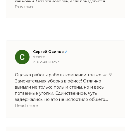
как новый. Остался доволен, если понадобится
ещё — обращусь сюда же.
Read more
Сергей Осипов
✓
⭐⭐⭐⭐⭐
21 июня 2025 г.
Оценка работы работы компании только на 5!
Замечательная уборка в офисе! Отлично
вымыли не только полы и стены, но и весь
потаенные уголки. Единственное, чуть
задержались, но это не испортило общего
впечатления. Будем обращаться снова!
Read more