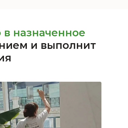
 в
назначенное
анием и выполнит
ия