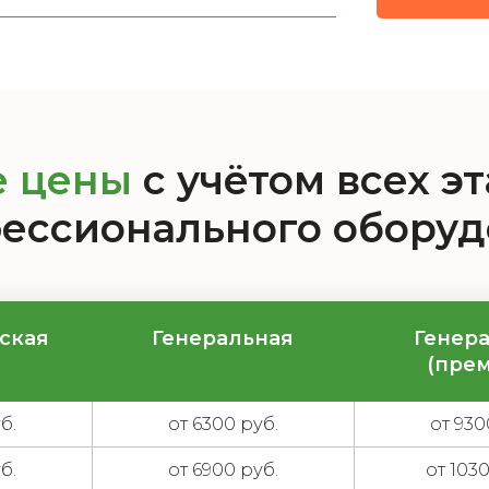
е цены
с учётом всех э
ессионального обору
ская
Генеральная
Генер
(пре
б.
от 6300 руб.
от 930
б.
от 6900 руб.
от 103