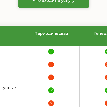
Что входит в услугу
Периодическая
Генер
а
ступные