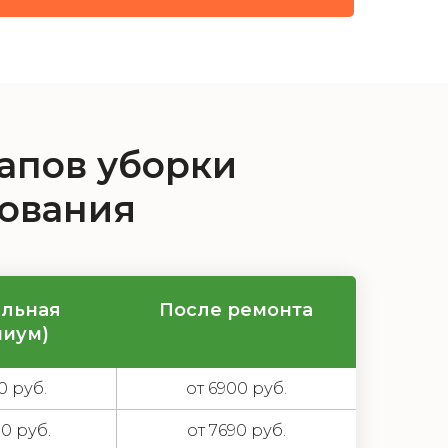
тапов уборки
дования
альная
После ремонта
миум)
0 руб.
от 6900 руб.
00 руб.
от 7690 руб.