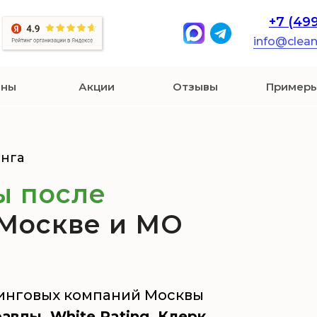
+7 (49
info@clea
ены
Акции
Отзывы
Примеры
инга
ы после
 Москве и МО
инговых компаний Москвы
вды, White Rating, Клерк