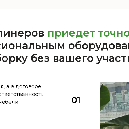
клинеров
приедет точно
ссиональным оборудов
борку без вашего участ
мя
, а в договоре
тветственность
01
 мебели