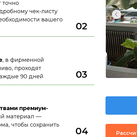
 точно
одробному чек-листу
 необходимости вашего
02
е
, в фирменной
иво, проходят
03
каждые 90 дней
ствами премиум-
ый материал —
ома, чтобы сохранить
04
Рассчи