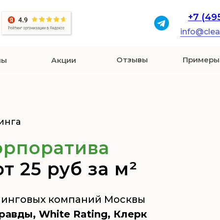
+7 (49
info@cle
Отзывы
Примеры
ны
Акции
инга
орпоратива
т 25 руб за м²
инговых компаний Москвы
авды, White Rating, Клерк