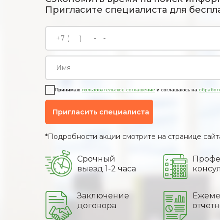
Пригласите специалиста для беспла
Принимаю
пользовательское соглашение
и соглашаюсь на
обработ
Пригласить специалиста
*Подробности акции смотрите на странице сайта
Срочный
Профе
выезд 1-2 часа
консу
Заключение
Ежеме
договора
отчетн