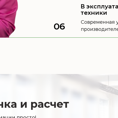
В эксплуат
техники
Современная у
06
производителей
ка и расчет
мации просто!