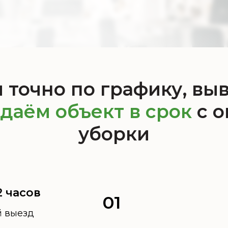
точно по графику, вы
даём объект в срок
с о
уборки
2 часов
01
й выезд