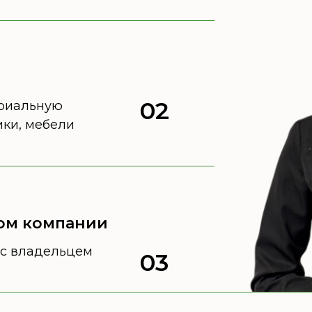
02
ериальную
ики, мебели
ком компании
с владельцем
03