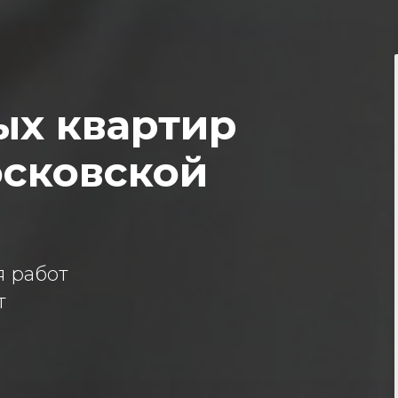
ых квартир
осковской
 работ
т