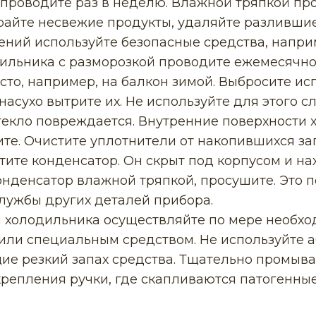
роводите раз в неделю. Влажной тряпкой про
райте несвежие продукты, удаляйте разливши
ений используйте безопасные средства, напри
ильника с разморозкой проводите ежемесячно
то, например, на балкон зимой. Выбросите ис
насухо вытрите их. Не используйте для этого с
текло повреждается. Внутренние поверхности 
те. Очистите уплотнители от накопившихся за
тите конденсатор. Он скрыт под корпусом и на
онденсатор влажной тряпкой, просушите. Это 
службы других деталей прибора.
 холодильника осуществляйте по мере необхо
или специальным средством. Не используйте 
е резкий запах средства. Тщательно промыв
 крепления ручки, где скапливаются патогенны