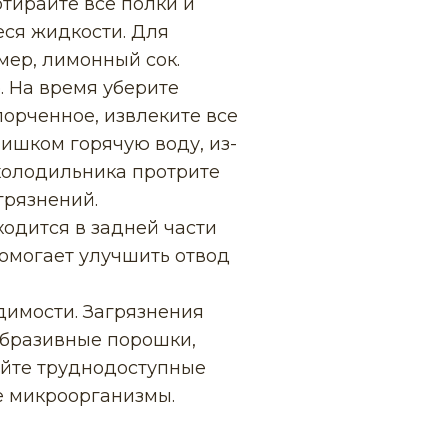
тирайте все полки и
еся жидкости. Для
мер, лимонный сок.
. На время уберите
порченное, извлеките все
лишком горячую воду, из-
холодильника протрите
грязнений.
ходится в задней части
помогает улучшить отвод
димости. Загрязнения
абразивные порошки,
айте труднодоступные
е микроорганизмы.