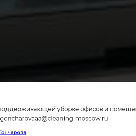
 поддерживающей уборке офисов и помещ
na_goncharovaaa@cleaning-moscow.ru
Гончарова