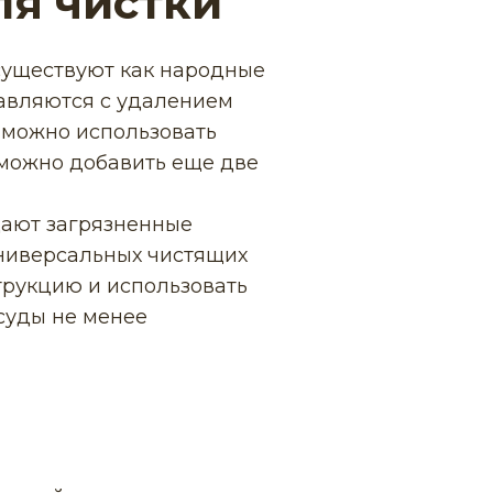
ля чистки
существуют как народные
равляются с удалением
и можно использовать
 можно добавить еще две
щают загрязненные
универсальных чистящих
трукцию и использовать
суды не менее