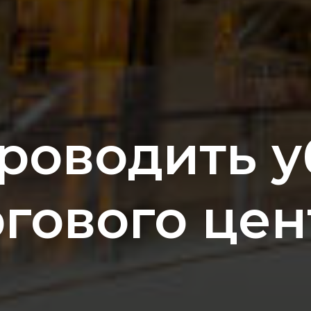
роводить 
ргового цен