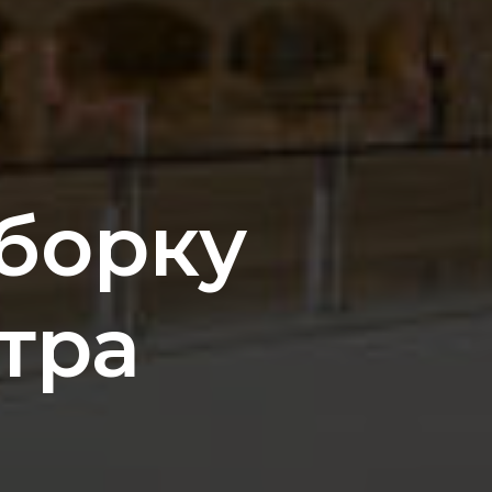
уборку
тра