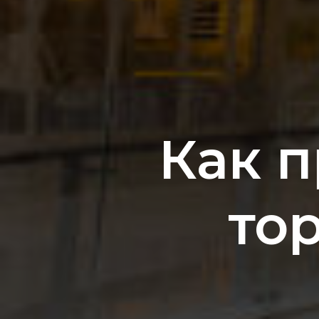
Как п
то