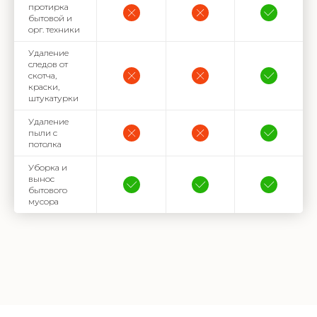
протирка
бытовой и
орг. техники
Удаление
следов от
скотча,
краски,
штукатурки
Удаление
пыли с
потолка
Уборка и
вынос
бытового
мусора