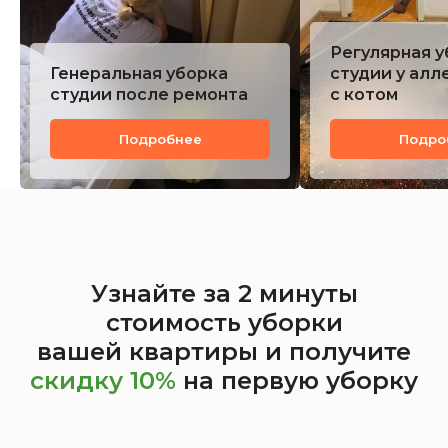
Регулярная у
Генеральная уборка
студии у алл
студии после ремонта
с котом
Подробнее
Подро
Узнайте за 2 минуты
стоимость уборки
вашей квартиры и получите
скидку 10%
на первую уборку