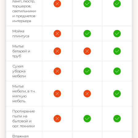
ламп, люстр,
торшеров,
светильники
и предметов
интерьера
Мойка
плинтуса
Мытье
батарей и
труб
Сухая
уборка
мебели
Мытье
мебели, в т.ч.
мягкую
мебель
Протирание
пыли на
бытовой и
орг. техники
Влажная