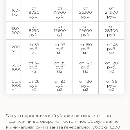
от
от
от
от
160-
8020
17900
26300
24900
175
руб.
руб.
руб.
руб.
от
от
от
от
180-
8290
19600
29600
28300
200
руб.
руб.
руб.
руб.
от 39
от 93
от 150
от 145
200-
руб.
руб.
руб.
руб.
500
м2
м2
м2
м2
от 34
от 89
от 140
от 120
500-
руб.
руб.
руб.
руб.
1000
м2
м2
м2
м2
более
от 26
от 83
от 120
от 96
1000
руб.
руб.
руб.
руб.
м²
м2
м2
м2
м2
*Услуги периодической уборки оказываются при
подписании договора на постоянное обслуживание
Минимальная сумма заказа генеральной уборки 6300