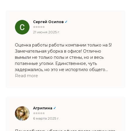
Сергей Осипов
✓
⭐⭐⭐⭐⭐
21 июня 2025 г.
Оценка работы работы компании только на 5!
Замечательная уборка в офисе! Отлично
вымыли не только полы и стены, но и весь
потаенные уголки. Единственное, чуть
задержались, но это не испортило общего
впечатления. Будем обращаться снова!
Read more
Агрипина
✓
⭐⭐⭐⭐⭐
6 марта 2025 г.