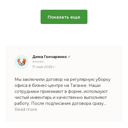
Показать еще
Дима Гончаренко
✓
⭐⭐⭐⭐⭐
17 мая 2025 г.
Мы заключили договор на регулярную уборку
офиса в бизнес-центре на Таганке. Наши
сотрудники приезжают в форме, используют
чистый инвентарь и качественно выполняют
работу. После подписания договора сразу
сделали генеральную уборку, включая
Read more
вентиляционные решетки. Окна
в переговорной мыли тщательно результат
отличный.