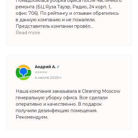
Понадобилась уборка офиса после частичного
ремонта (БЦ Яуза Тауэр, Радио, 24 корп. 1,
офис 706). По рейтингу и отзывам обратились
в данную компанию и не пожалели.
Представитель компании провёл
предварительный осмотр помещения
Read more
и материала поверхностей, которым
требовалась чистка, отпаривание
и пр. операции. Бригада сотрудников прибыла
на место в оговоренное время, достаточно
быстро (площадь офиса большая)
Андрей А.
✓
и качественно произвели все необходимые
⭐⭐⭐⭐⭐
работы. Персонал вежливый и позитивно
4 июля 2025 г.
настроенный! Будем поддерживать
отношения с данной командой!
Наша компания заказывала в Cleaning Moscow
генеральную уборку офиса. Все сделали
оперативно и качественно. В подарок
получили дезинфекцию помещения.
Рекомендуем.