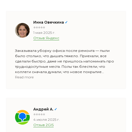
Инна Овечкина
✓
⭐⭐⭐⭐⭐
1 мая 2025 г.
Отзыв Яндекс
Заказывала уборку офиса после ремонта — пыли
было столько, что дышать тяжело. Приехали, все
сделали быстро, даже не пришлось напоминать про
труднодоступные места. Полы так блестели, что
коллеги сначала думали, что новое покрытие
положили 😄. Теперь договариваемся
Read more
на регулярную уборку — удобно, что можно
подстроить график под рабочий процесс.
Андрей А.
✓
⭐⭐⭐⭐⭐
4 июля 2025 г.
Отзыв 2GIS