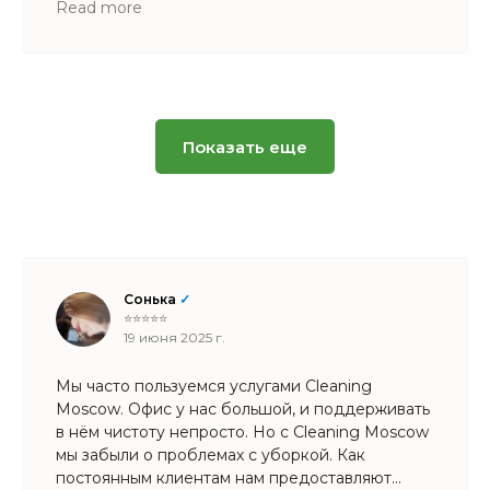
ротор не достанет. Быстро и качественно все
Read more
сделали, результат поразил, руководство
довольно. Спасибо!
Показать еще
Сонька
✓
⭐⭐⭐⭐⭐
19 июня 2025 г.
Мы часто пользуемся услугами Cleaning
Moscow. Офис у нас большой, и поддерживать
в нём чистоту непросто. Но с Cleaning Moscow
мы забыли о проблемах с уборкой. Как
постоянным клиентам нам предоставляют