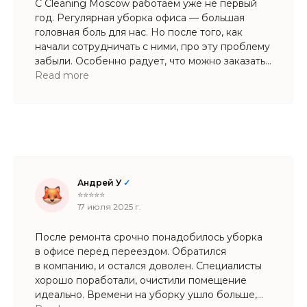
С Cleaning Moscow работаем уже не первый
год. Регулярная уборка офиса — большая
головная боль для нас. Но после того, как
начали сотрудничать с ними, про эту проблему
забыли. Особенно радует, что можно заказать
и генеральную уборку, и мытье фасадов.
Read more
Андрей У
✓
⭐⭐⭐⭐⭐
17 июля 2025 г.
После ремонта срочно понадобилось уборка
в офисе перед переездом. Обратился
в компанию, и остался доволен. Специалисты
хорошо поработали, очистили помещение
идеально. Времени на уборку ушло больше,