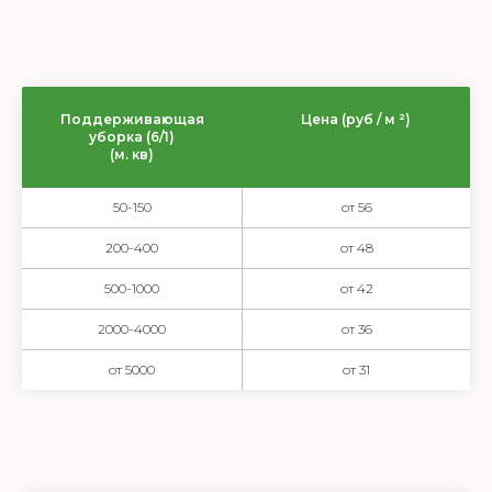
Поддерживающая
Цена (руб / м ²)
уборка (6/1)
(м. кв)
50-150
от 56
200-400
от 48
500-1000
от 42
2000-4000
от 36
от 5000
от 31