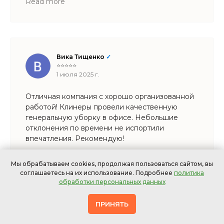
чем думал, но результат порадовал.
Read more
Вика Тищенко
✓
⭐⭐⭐⭐⭐
1 июля 2025 г.
Отличная компания с хорошо организованной
работой! Клинеры провели качественную
генеральную уборку в офисе. Небольшие
отклонения по времени не испортили
впечатления. Рекомендую!
Мы обрабатываем cookies, продолжая пользоваться сайтом, вы
соглашаетесь на их использование. Подробнее
политика
обработки персональных данных
Оля Стативкина
✓
⭐⭐⭐⭐⭐
ПРИНЯТЬ
22 мая 2025 г.