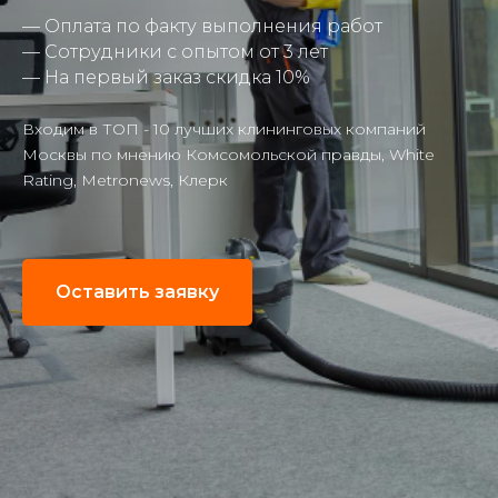
— Оплата по факту выполнения работ
— Сотрудники с опытом от 3 лет
— На первый заказ скидка 10%
Входим в
ТОП - 10
лучших клининговых компаний
Москвы по мнению Комсомольской правды, White
Rating, Metronews, Клерк
Оставить заявку