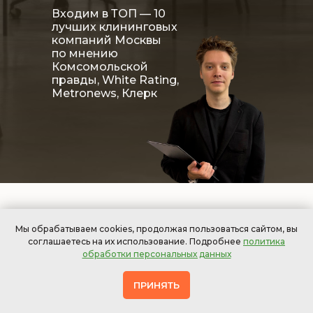
Входим в ТОП — 10
лучших клининговых
компаний Москвы
по мнению
Комсомольской
правды, White Rating,
Metronews, Клерк
Мы обрабатываем cookies, продолжая пользоваться сайтом, вы
соглашаетесь на их использование. Подробнее
политика
Что мы можем
обработки персональных данных
предложить?
ПРИНЯТЬ