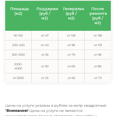
Площадь
Поддерживающая
Генеральная
После
(м2)
(руб /
(руб /
ремонта
м2)
м2)
(руб /
м2)
50-150
от 47
от 126
от 136
200-400
от 40
от 96
от 119
500-1000
от 35
от 79
от 96
2000-
от 30
от 69
от 86
4000
от 5000
от 25
от 63
от 73
Цены на услуги указаны в рублях за метр квадратный
*
Внимание!
Цены на услуги не являются
окончательными, точную стоимость уточняйте у