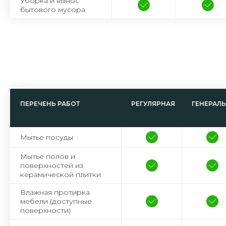
Уборка и вынос
бытового мусора
ПЕРЕЧЕНЬ РАБОТ
РЕГУЛЯРНАЯ
ГЕНЕРАЛ
Мытье посуды
Мытье полов и
поверхностей из
керамической плитки
Влажная протирка
мебели (доступные
поверхности)