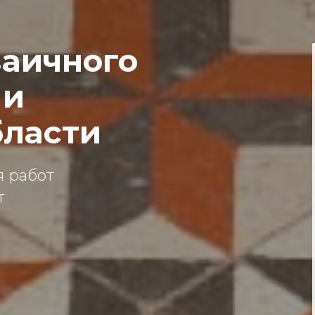
аичного
 и
бласти
 работ
т