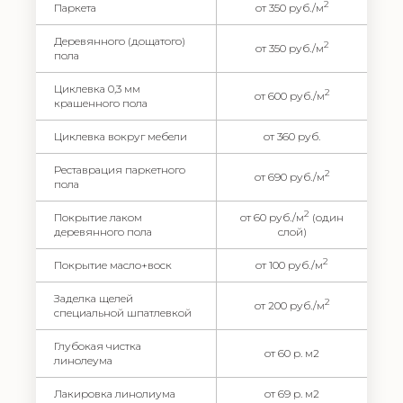
2
Паркета
от 350 руб./м
Деревянного (дощатого)
2
от 350 руб./м
пола
Циклевка 0,3 мм
2
от 600 руб./м
крашенного пола
Циклевка вокруг мебели
от 360 руб.
Реставрация паркетного
2
от 690 руб./м
пола
2
Покрытие лаком
от 60 руб./м
(один
деревянного пола
слой)
2
Покрытие масло+воск
от 100 руб./м
Заделка щелей
2
от 200 руб./м
специальной шпатлевкой
Глубокая чистка
от 60 р. м2
линолеума
Лакировка линолиума
от 69 р. м2