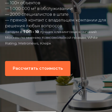
— 100+ объектов
— 1 000 000 м² в обслуживании
— 2000 специалистов в штате
— прямой контакт с владельцем компании для
решения любых вопросов
Входим в
ТОП - 10
лучших клининговых компаний
Москвы по мнению Комсомольской правды, White
Rating, Metronews, Клерк
Рассчитать стоимость