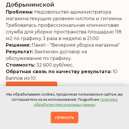
Добрынинской
Проблема:
Недовольство администратора
магазина текущим уровнем чистоты и гигиены.
Требовалась профессиональная клининговая
служба для уборки пространства площадью 118
м2 по графику 3 раза в неделю в 21:00
Решение:
Пакет - "Вечерняя уборка магазина"
Результат:
Заключен договор на
обслуживание по графику.
Стоимость:
32 600 руб/мес.
Обратная связь по качеству результата:
10
баллов из 10.
Отправить заявку
Мы обрабатываем cookies, продолжая пользоваться сайтом, вы
соглашаетесь на их использование. Подробнее
политика
обработки персональных данных
Уборка строительного магазина на
ПРИНЯТЬ
Профсоюзной