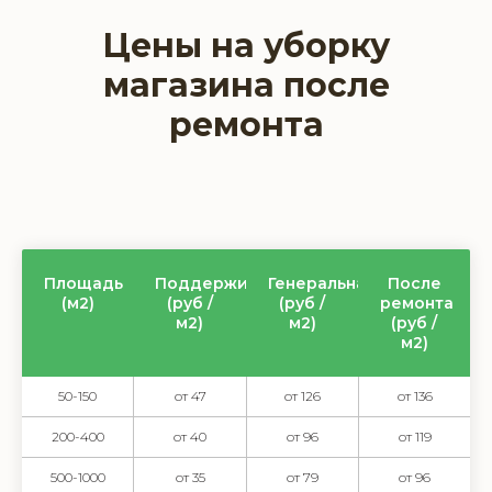
Цены на уборку
магазина после
ремонта
Площадь
Поддерживающая
Генеральная
После
(м2)
(руб /
(руб /
ремонта
м2)
м2)
(руб /
м2)
50-150
от 47
от 126
от 136
200-400
от 40
от 96
от 119
500-1000
от 35
от 79
от 96