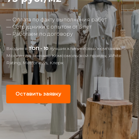
— Оплата по факту выполнения работ
— Сотрудники с опытом от 3 лет
— Работаем по договору
Входим в
ТОП - 10
лучших клининговых компаний
Москвы по мнению Комсомольской правды, White
Rating, Metronews, Клерк
Оставить заявку