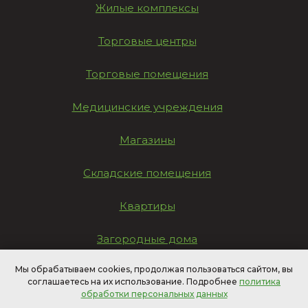
Жилые комплексы
Торговые центры
Торговые помещения
Медицинские учреждения
Магазины
Складские помещения
Квартиры
Загородные дома
Мы обрабатываем cookies, продолжая пользоваться сайтом, вы
Другие объекты инфраструктуры
соглашаетесь на их использование. Подробнее
политика
Выбрать город
обработки персональных данных