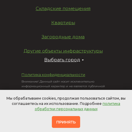
Складские помещения
Квартиры
Загородные дома
Другие объекты инфраструктуры
Выбрать город
Политика конфиденциальности
Внимание! Данный сайт носит исключительно
информационный характер и не является публичной
офертой, определяемой положениями Статьи 437
Гражданского Кодекса РФ.
Мы обрабатываем cookies, продолжая пользоваться сайтом, вы
©«Cleaning Moscow» 2012-2026
соглашаетесь на их использование. Подробнее
политика
Начиная использовать
сайт
, Вы соглашаетесь с условиями
обработки персональных данных
Пользовательского соглашения
и
политикой обработки
персональных данных
ПРИНЯТЬ
Сайт сделан в агентстве L7